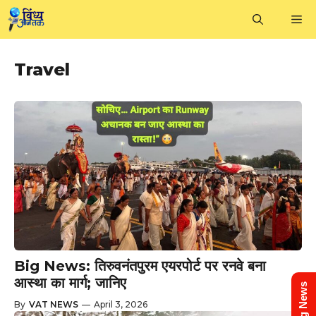
Skip
M
to
content
Travel
Big News: तिरुवनंतपुरम एयरपोर्ट पर रनवे बना
आस्था का मार्ग; जानिए
By
VAT NEWS
—
April 3, 2026