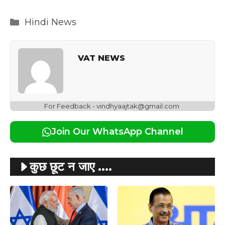
Categories
Hindi News
VAT NEWS
For Feedback - vindhyaajtak@gmail.com
Join Our WhatsApp Channel
कुछ छूट न जाए ....