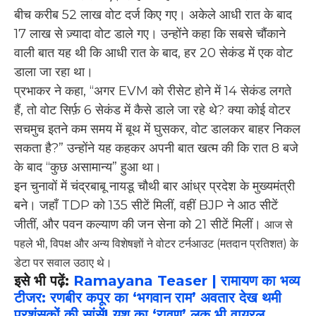
बीच करीब 52 लाख वोट दर्ज किए गए। अकेले आधी रात के बाद
17 लाख से ज़्यादा वोट डाले गए। उन्होंने कहा कि सबसे चौंकाने
वाली बात यह थी कि आधी रात के बाद, हर 20 सेकंड में एक वोट
डाला जा रहा था।
प्रभाकर ने कहा, “अगर EVM को रीसेट होने में 14 सेकंड लगते
हैं, तो वोट सिर्फ़ 6 सेकंड में कैसे डाले जा रहे थे? क्या कोई वोटर
सचमुच इतने कम समय में बूथ में घुसकर, वोट डालकर बाहर निकल
सकता है?” उन्होंने यह कहकर अपनी बात खत्म की कि रात 8 बजे
के बाद “कुछ असामान्य” हुआ था।
इन चुनावों में चंद्रबाबू नायडू चौथी बार आंध्र प्रदेश के मुख्यमंत्री
बने। जहाँ TDP को 135 सीटें मिलीं, वहीं BJP ने आठ सीटें
जीतीं, और पवन कल्याण की जन सेना को 21 सीटें मिलीं।
आज से
पहले भी, विपक्ष और अन्य विशेषज्ञों ने वोटर टर्नआउट (मतदान प्रतिशत) के
डेटा पर सवाल उठाए थे।
इसे भी पढ़ें:
Ramayana Teaser | रामायण का भव्य
टीजर: रणबीर कपूर का ‘भगवान राम’ अवतार देख थमी
प्रशंसकों की सांसें! यश का ‘रावण’ लुक भी वायरल