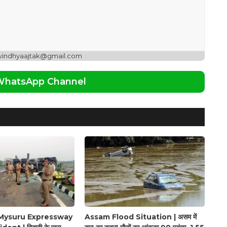
 vindhyaajtak@gmail.com
 WhatsApp Channel
Mysuru Expressway
Assam Flood Situation | असम में