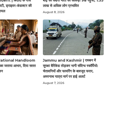
ent | बिदादी के पास
बाढ़ का कहर! मौतों का आंकड़ा 98 पहुंचा, 1.55
, ड्राइवर-कंडक्टर की
लाख से अधिक लोग प्रभावित
घायल
August 8, 2026
National Handloom
Jammu and Kashmir | रामबन में
 का जताया आभार, दिया सतत
सुरक्षा बैरिकेड तोड़कर भागी संदिग्ध स्कॉर्पियो:
सन
चेतावनियों और फायरिंग के बावजूद फरार,
अमरनाथ यात्रा मार्ग पर हाई अलर्ट
August 7, 2026