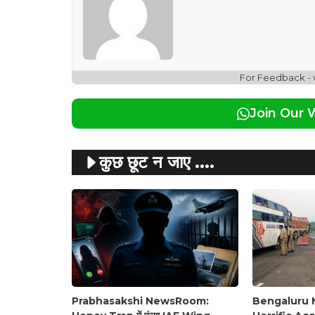
For Feedback -
Join Our
कुछ छूट न जाए ....
Prabhasakshi NewsRoom:
Bengaluru 