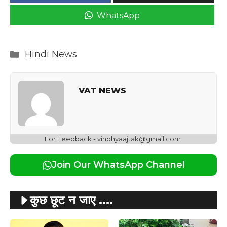
WhatsApp
Categories
Hindi News
VAT NEWS
For Feedback - vindhyaajtak@gmail.com
Join Our WhatsApp Channel
कुछ छूट न जाए ....