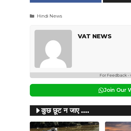
Categories
Hindi News
VAT NEWS
For Feedback -
Join Our
कुछ छूट न जाए ....