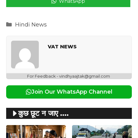
WhatsApp
Categories
Hindi News
VAT NEWS
For Feedback - vindhyaajtak@gmail.com
Join Our WhatsApp Channel
कुछ छूट न जाए ....