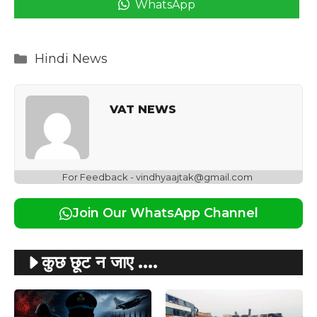
WhatsApp
Categories
Hindi News
VAT NEWS
For Feedback - vindhyaajtak@gmail.com
Join Our WhatsApp Channel
कुछ छूट न जाए ....