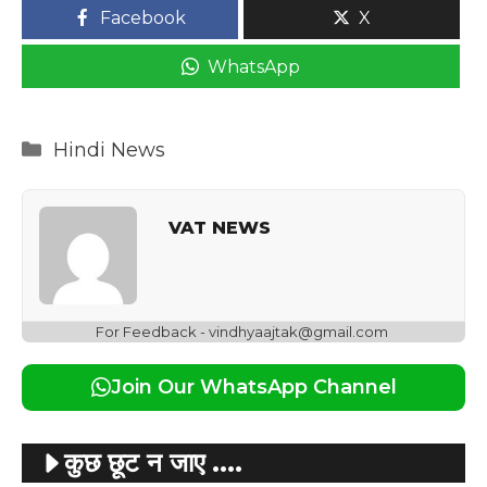
Facebook
X
WhatsApp
Categories
Hindi News
VAT NEWS
For Feedback - vindhyaajtak@gmail.com
Join Our WhatsApp Channel
कुछ छूट न जाए ....