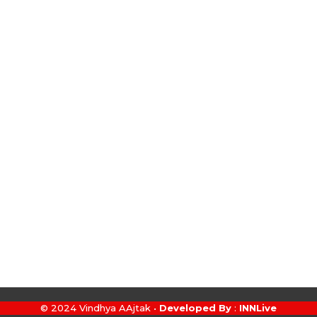
© 2024 Vindhya AAjtak •
Developed By
:
INNLive