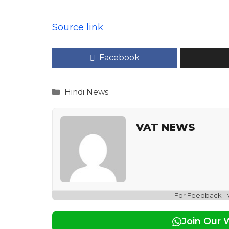
Source link
Facebook
Categories
Hindi News
VAT NEWS
For Feedback -
Join Our