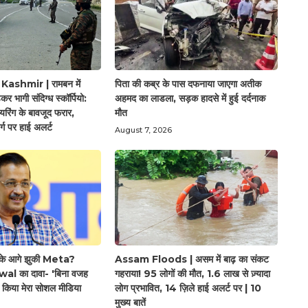
shmir | रामबन में
पिता की कब्र के पास दफनाया जाएगा अतीक
़कर भागी संदिग्ध स्कॉर्पियो:
अहमद का लाडला, सड़क हादसे में हुई दर्दनाक
यरिंग के बावजूद फरार,
मौत
्ग पर हाई अलर्ट
August 7, 2026
ार के आगे झुकी Meta?
Assam Floods | असम में बाढ़ का संकट
l का दावा- 'बिना वजह
गहराया! 95 लोगों की मौत, 1.6 लाख से ज़्यादा
्ट किया मेरा सोशल मीडिया
लोग प्रभावित, 14 ज़िले हाई अलर्ट पर | 10
मुख्य बातें