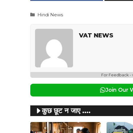
Categories
Hindi News
VAT NEWS
For Feedback -
Join Our
कुछ छूट न जाए ....