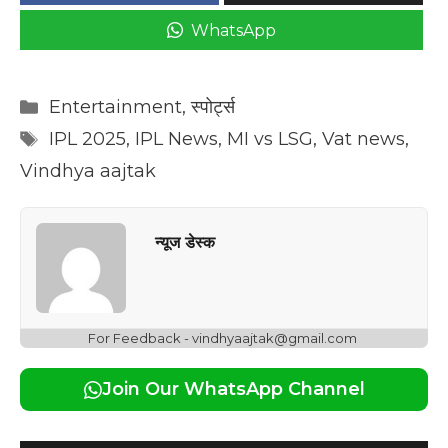
WhatsApp
Categories
Entertainment
,
स्पोर्ट्स
Tags
IPL 2025
,
IPL News
,
MI vs LSG
,
Vat news
,
Vindhya aajtak
न्यूज डेस्क
For Feedback - vindhyaajtak@gmail.com
Join Our WhatsApp Channel