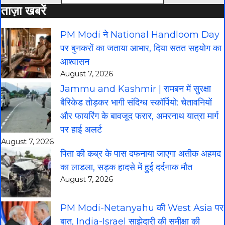
ताज़ा खबरें
PM Modi ने National Handloom Day
पर बुनकरों का जताया आभार, दिया सतत सहयोग का
आश्वासन
August 7, 2026
Jammu and Kashmir | रामबन में सुरक्षा
बैरिकेड तोड़कर भागी संदिग्ध स्कॉर्पियो: चेतावनियों
और फायरिंग के बावजूद फरार, अमरनाथ यात्रा मार्ग
पर हाई अलर्ट
August 7, 2026
पिता की कब्र के पास दफनाया जाएगा अतीक अहमद
का लाडला, सड़क हादसे में हुई दर्दनाक मौत
August 7, 2026
PM Modi-Netanyahu की West Asia पर
बात, India-Israel साझेदारी की समीक्षा की