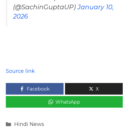
(@SachinGuptaUP)
January 10,
2026
Source link
Facebook
X
WhatsApp
Categories
Hindi News