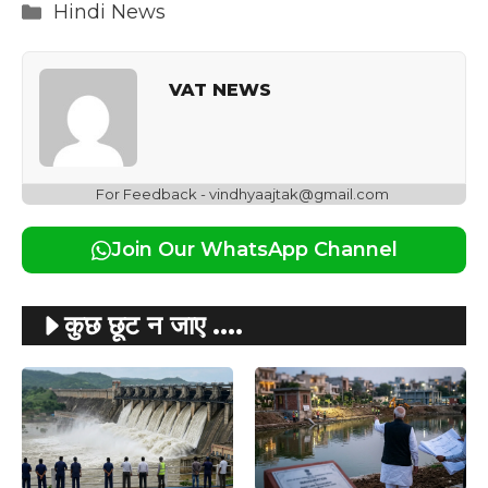
Categories
Hindi News
VAT NEWS
For Feedback - vindhyaajtak@gmail.com
Join Our WhatsApp Channel
कुछ छूट न जाए ....