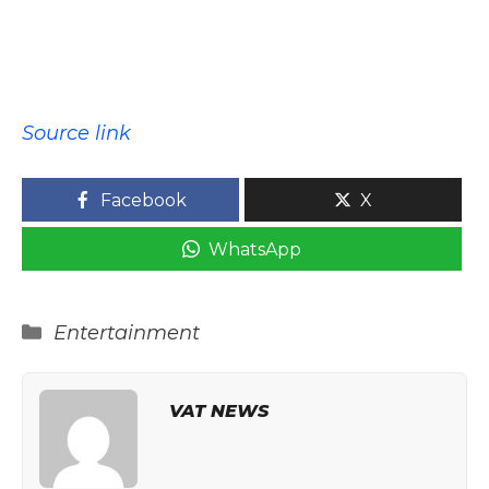
Source link
Facebook
X
WhatsApp
Categories
Entertainment
VAT NEWS