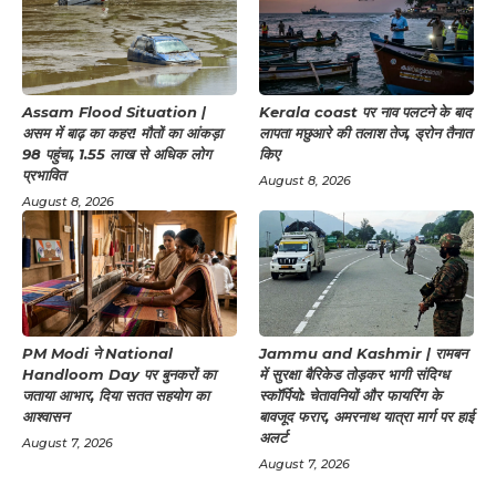
Assam Flood Situation |
Kerala coast पर नाव पलटने के बाद
असम में बाढ़ का कहर! मौतों का आंकड़ा
लापता मछुआरे की तलाश तेज, ड्रोन तैनात
98 पहुंचा, 1.55 लाख से अधिक लोग
किए
प्रभावित
August 8, 2026
August 8, 2026
PM Modi ने National
Jammu and Kashmir | रामबन
Handloom Day पर बुनकरों का
में सुरक्षा बैरिकेड तोड़कर भागी संदिग्ध
जताया आभार, दिया सतत सहयोग का
स्कॉर्पियो: चेतावनियों और फायरिंग के
आश्वासन
बावजूद फरार, अमरनाथ यात्रा मार्ग पर हाई
अलर्ट
August 7, 2026
August 7, 2026