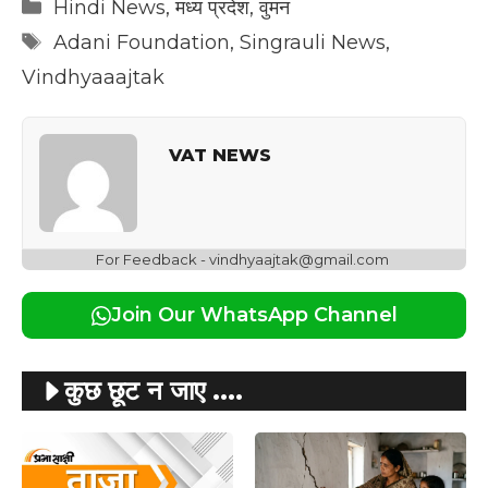
Categories
Hindi News
,
मध्य प्रदेश
,
वुमन
Tags
Adani Foundation
,
Singrauli News
,
Vindhyaaajtak
VAT NEWS
For Feedback - vindhyaajtak@gmail.com
Join Our WhatsApp Channel
कुछ छूट न जाए ....