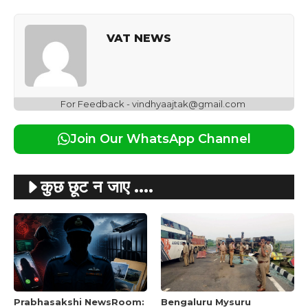
VAT NEWS
For Feedback - vindhyaajtak@gmail.com
Join Our WhatsApp Channel
कुछ छूट न जाए ....
Prabhasakshi NewsRoom:
Bengaluru Mysuru