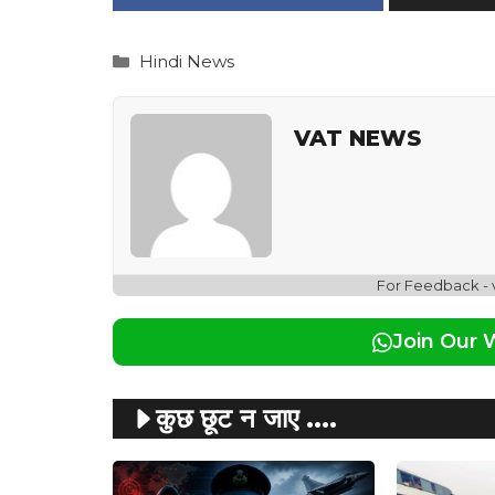
Categories
Hindi News
VAT NEWS
For Feedback -
Join Our
कुछ छूट न जाए ....