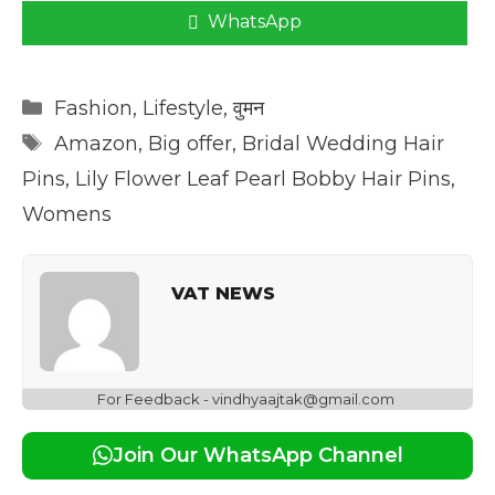
WhatsApp
Categories
Fashion
,
Lifestyle
,
वुमन
Tags
Amazon
,
Big offer
,
Bridal Wedding Hair
Pins
,
Lily Flower Leaf Pearl Bobby Hair Pins
,
Womens
VAT NEWS
For Feedback - vindhyaajtak@gmail.com
Join Our WhatsApp Channel