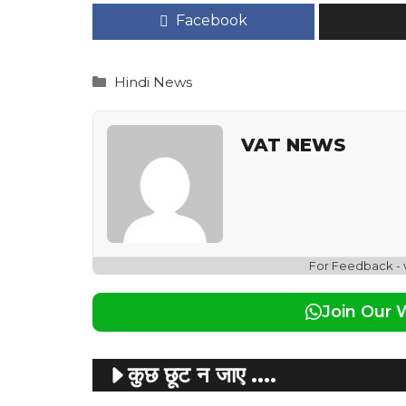
Facebook
Categories
Hindi News
VAT NEWS
For Feedback -
Join Our
कुछ छूट न जाए ....