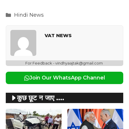
Categories
Hindi News
VAT NEWS
For Feedback - vindhyaajtak@gmail.com
Join Our WhatsApp Channel
कुछ छूट न जाए ....