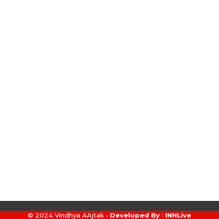
© 2024 Vindhya AAjtak •
Developed By
:
INNLive