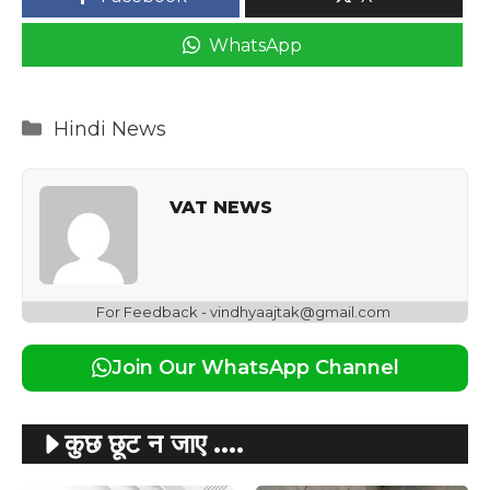
WhatsApp
Categories
Hindi News
VAT NEWS
For Feedback - vindhyaajtak@gmail.com
Join Our WhatsApp Channel
कुछ छूट न जाए ....