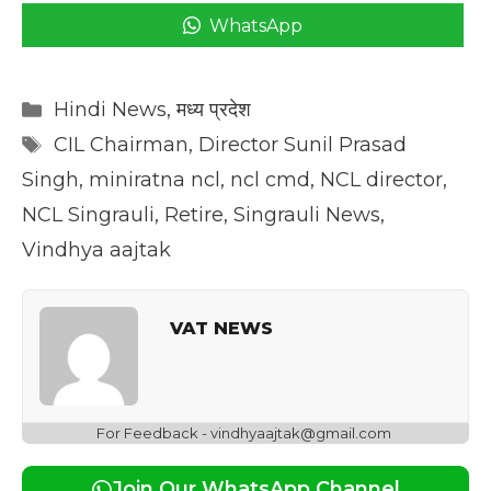
WhatsApp
Categories
Hindi News
,
मध्य प्रदेश
Tags
CIL Chairman
,
Director Sunil Prasad
Singh
,
miniratna ncl
,
ncl cmd
,
NCL director
,
NCL Singrauli
,
Retire
,
Singrauli News
,
Vindhya aajtak
VAT NEWS
For Feedback - vindhyaajtak@gmail.com
Join Our WhatsApp Channel