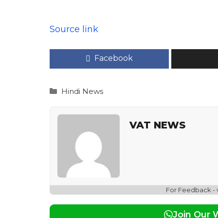
Source link
Facebook
Categories
Hindi News
VAT NEWS
For Feedback -
Join Our