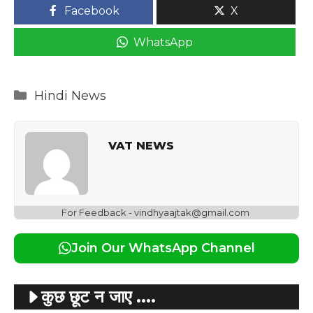
Facebook
X
WhatsApp
Categories
Hindi News
VAT NEWS
For Feedback - vindhyaajtak@gmail.com
Join Our WhatsApp Channel
कुछ छूट न जाए ....