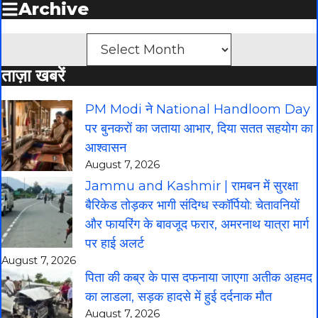
Archive
Archives
ताज़ा खबरें
PM Modi ने National Handloom Day
पर बुनकरों का जताया आभार, दिया सतत सहयोग का
आश्वासन
August 7, 2026
Jammu and Kashmir | रामबन में सुरक्षा
बैरिकेड तोड़कर भागी संदिग्ध स्कॉर्पियो: चेतावनियों
और फायरिंग के बावजूद फरार, अमरनाथ यात्रा मार्ग
पर हाई अलर्ट
August 7, 2026
पिता की कब्र के पास दफनाया जाएगा अतीक अहमद
का लाडला, सड़क हादसे में हुई दर्दनाक मौत
August 7, 2026