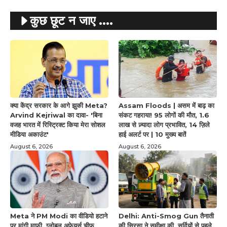
कुछ छूट न जाए ....
क्या केंद्र सरकार के आगे झुकी Meta?
Assam Floods | असम में बाढ़ का
Arvind Kejriwal का दावा- 'बिना
संकट गहराया! 95 लोगों की मौत, 1.6
वजह भारत में रिस्ट्रिक्ट किया मेरा सोशल
लाख से ज़्यादा लोग प्रभावित, 14 ज़िले
मीडिया अकाउंट'
हाई अलर्ट पर | 10 मुख्य बातें
August 6, 2026
August 6, 2026
Meta ने PM Modi का वीडियो हटाने
Delhi: Anti-Smog Gun तैनाती
पर मांगी माफी, ग्लोबल अफेयर्स चीफ
की सिरसा ने समीक्षा की, सर्दियों से पहले