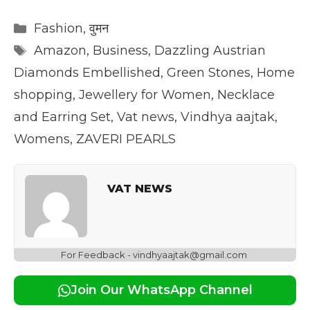
Categories
Fashion
,
वुमन
Tags
Amazon
,
Business
,
Dazzling Austrian
Diamonds Embellished
,
Green Stones
,
Home
shopping
,
Jewellery for Women
,
Necklace
and Earring Set
,
Vat news
,
Vindhya aajtak
,
Womens
,
ZAVERI PEARLS
VAT NEWS
For Feedback - vindhyaajtak@gmail.com
Join Our WhatsApp Channel