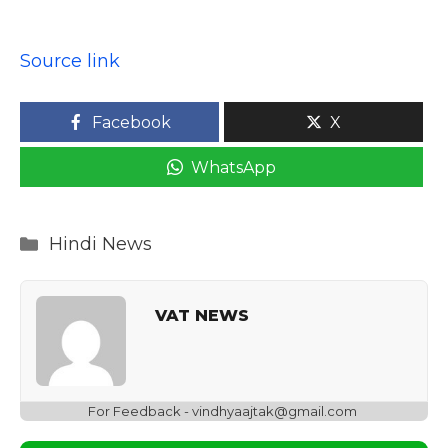
Source link
Facebook
X
WhatsApp
Categories
Hindi News
VAT NEWS
For Feedback - vindhyaajtak@gmail.com