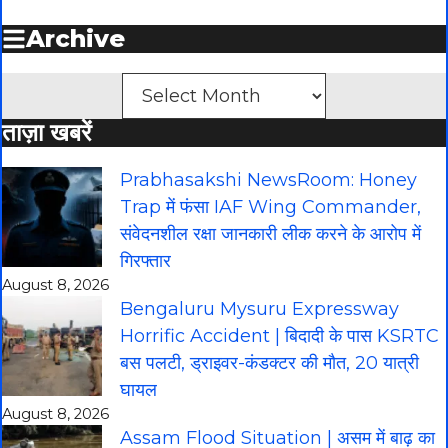
Archive
Archives
ताज़ा खबरें
Prabhasakshi NewsRoom: Honey
Trap में फंसा IAF Wing Commander,
संवेदनशील रक्षा जानकारी लीक करने के आरोप में
गिरफ्तार
August 8, 2026
Bengaluru Mysuru Expressway
Horrific Accident | बिदादी के पास KSRTC
बस पलटी, ड्राइवर-कंडक्टर की मौत, 20 यात्री
घायल
August 8, 2026
Assam Flood Situation | असम में बाढ़ का