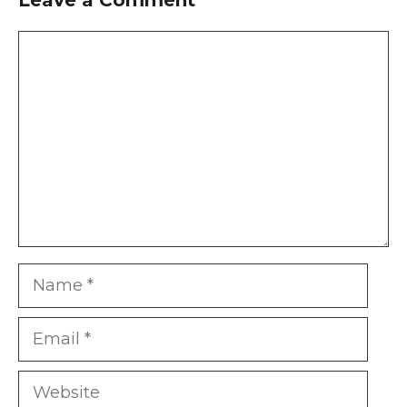
Leave a Comment
Comment
Name
Email
Website