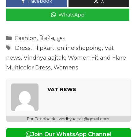
Facebook
X
WhatsApp
Categories
Fashion
,
बिजनेस
,
वुमन
Tags
Dress
,
Flipkart
,
online shopping
,
Vat
news
,
Vindhya aajtak
,
Women Fit and Flare
Multicolor Dress
,
Womens
VAT NEWS
For Feedback - vindhyaajtak@gmail.com
Join Our WhatsApp Channel