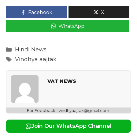
Facebook
X
WhatsApp
Categories
Hindi News
Tags
Vindhya aajtak
VAT NEWS
For Feedback - vindhyaajtak@gmail.com
Join Our WhatsApp Channel