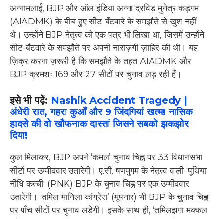
अन्नामलाई, BJP और ऑल इंडिया अन्ना द्रविड़ मुनेत्र कड़गम
(AIADMK) के बीच हुए सीट-बँटवारे के समझौते से खुश नहीं
थे। उन्होंने BJP नेतृत्व को एक पत्र भी लिखा था, जिसमें उन्होंने
सीट-बँटवारे के समझौते पर अपनी नाराज़गी ज़ाहिर की थी। यह
ज़िक्र करना ज़रूरी है कि समझौते के तहत AIADMK और
BJP क्रमशः 169 और 27 सीटों पर चुनाव लड़ रही हैं।
इसे भी पढ़ें:
Nashik Accident Tragedy |
अंधेरी रात, गहरा कुआँ और 9 जिंदगियां खत्म! नासिक
हादसे की वो खौफनाक दास्तां जिसने सबको झकझोर
दिया!
कुल मिलाकर, BJP अपने ‘कमल’ चुनाव चिह्न पर 33 विधानसभा
सीटों पर उम्मीदवार उतारेगी। ए.सी. षणमुगम के नेतृत्व वाली ‘पुथिया
नीधि कत्ची’ (PNK) BJP के चुनाव चिह्न पर एक उम्मीदवार
उतारेगी। ‘तमिल मानिला कांग्रेस’ (मूपनार) भी BJP के चुनाव चिह्न
पर पाँच सीटों पर चुनाव लड़ेगी। इसके साथ ही, ‘तमिलझगा मक्कल