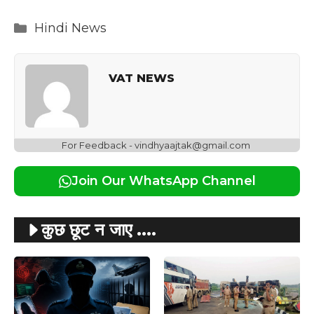
Categories
Hindi News
VAT NEWS
For Feedback - vindhyaajtak@gmail.com
Join Our WhatsApp Channel
कुछ छूट न जाए ....