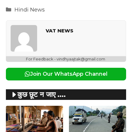
Categories
Hindi News
VAT NEWS
For Feedback - vindhyaajtak@gmail.com
Join Our WhatsApp Channel
कुछ छूट न जाए ....